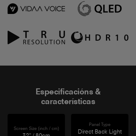
Especificacións &
características
Panel Type
Screen Size (inch / cm)
Direct Back Light
32" / 80cm