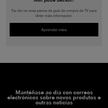
Non pode decidir?
Fai clic na nosa páxina de guía de compra de TV para
obter máis información.
Aprender máis
Mantéñase ao día con correos
electrónicos sobre novos produtos e
outras noticias