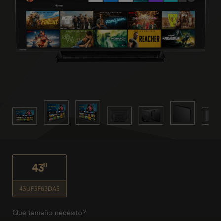
43"
43UF3F63DAE
Que tamaño necesito?