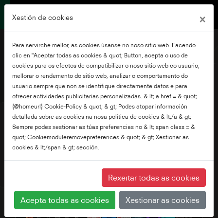
×
Xestión de cookies
Para servirche mellor, as cookies úsanse no noso sitio web. Facendo
clic en "Aceptar todas as cookies & quot; Button, acepta o uso de
cookies para os efectos de compatibilizar o noso sitio web co usuario,
mellorar o rendemento do sitio web, analizar o comportamento do
43" 4K UHD Fire TV
usuario sempre que non se identifique directamente datos e para
ofrecer actividades publicitarias personalizadas. & lt; a href = & quot;
{@homeurl} Cookie-Policy & quot; & gt; Podes atopar información
detallada sobre as cookies na nosa política de cookies & lt;/a & gt;
Sempre podes xestionar as túas preferencias no & lt; span class = &
quot; Cookiemoduleremovepreferences & quot; & gt; Xestionar as
cookies & lt;/span & gt; sección.
Rexeitar todas as cookies
Acepta todas as cookies
Xestionar as cookies