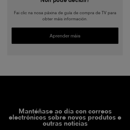
Non pode decidir?
Fai clic na nosa páxina de guía de compra de TV para
obter máis información.
Aprender máis
Mantéñase ao día con correos
electrónicos sobre novos produtos e
outras noticias