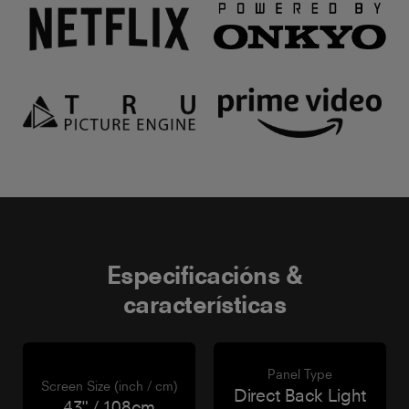
Especificacións &
características
Panel Type
Screen Size (inch / cm)
Direct Back Light
43" / 108cm